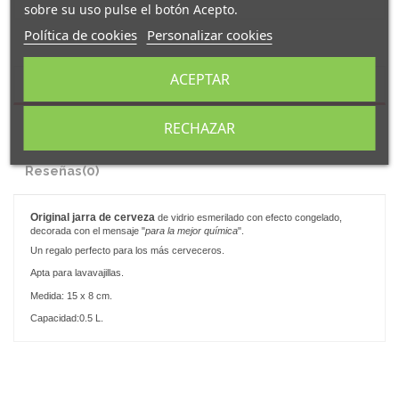
sobre su uso pulse el botón Acepto.
Política de cookies
Personalizar cookies
ACEPTAR
Descripción
RECHAZAR
Detalles del producto
Reseñas
(0)
Original
jarra de cerveza
de vidrio esmerilado con efecto congelado,
decorada con el mensaje "
para la mejor química
".
Un regalo perfecto para los más cerveceros.
Apta para lavavajillas.
Medida: 15 x 8 cm.
Capacidad:0.5 L.