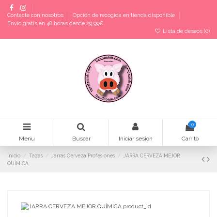
Contacte con nosotros
Opción de recogida en tienda disponible
Envío gratis en 48 horas desde 29,99€
Lista de deseos (
0
)
0
Menu
Buscar
Iniciar sesión
Carrito
Inicio
Tazas
Jarras Cerveza Profesiones
JARRA CERVEZA MEJOR
QUÍMICA