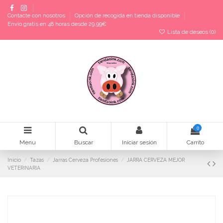
Contacte con nosotros
Opción de recogida en tienda disponible
Envío gratis en 48 horas desde 29,99€
Lista de deseos (
0
)
0
Menu
Buscar
Iniciar sesión
Carrito
Inicio
Tazas
Jarras Cerveza Profesiones
JARRA CERVEZA MEJOR
VETERINARIA