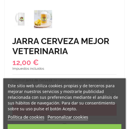
JARRA CERVEZA MEJOR
VETERINARIA
12,00 €
Impuestos incluidos
Original
jarra de cerveza
de vidrio esmerilado decorada con el
Este sitio web utiliza cookies propias y de terceros para
mensaje "
para la mejor veterinaria
".
mejorar nuestros servicios y mostrarle publicidad
relacionada con sus preferencias mediante el análisis de
sus hábitos de navegación. Para dar su consentimiento
sobre su uso pulse el botón Acepto.
Añadir al carrito
Política de cookies
Personalizar cookies