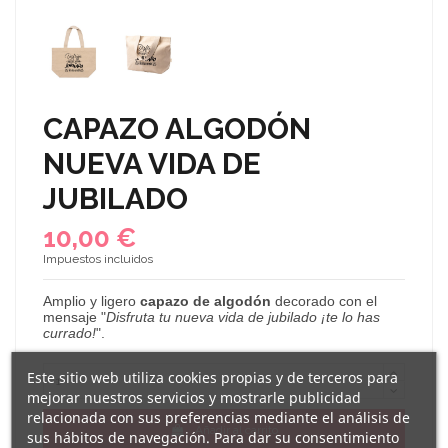
CAPAZO ALGODÓN
NUEVA VIDA DE
JUBILADO
10,00 €
Impuestos incluidos
Amplio
y ligero
capazo de algodón
decorado con el
mensaje "
Disfruta tu nueva vida de jubilado ¡te lo has
currado!
".
Este sitio web utiliza cookies propias y de terceros para
mejorar nuestros servicios y mostrarle publicidad
relacionada con sus preferencias mediante el análisis de
Añadir al carrito
sus hábitos de navegación. Para dar su consentimiento