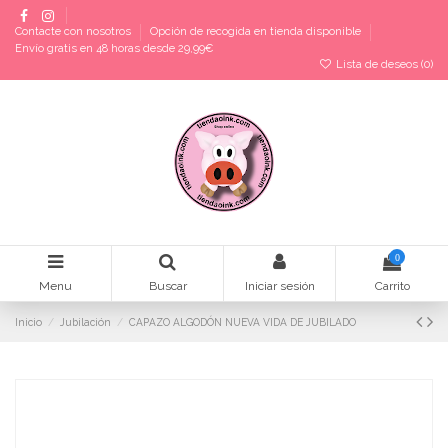
Contacte con nosotros
Opción de recogida en tienda disponible
Envío gratis en 48 horas desde 29,99€
Lista de deseos (
0
)
0
Menu
Buscar
Iniciar sesión
Carrito
Inicio
Jubilación
CAPAZO ALGODÓN NUEVA VIDA DE JUBILADO