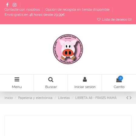
Contacte con nosotros
Opción de recogida en tienda disponible
Envío gratis en 48 horas desde 29,99€
Lista de deseos (
0
)
0
Menu
Buscar
Iniciar sesión
Carrito
Inicio
Papelería y electrónica
Libretas
LIBRETA A6 - FRASES MAMÁ