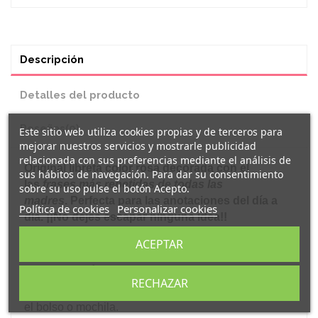
Descripción
Detalles del producto
Reseñas
(0)
Este sitio web utiliza cookies propias y de terceros para
mejorar nuestros servicios y mostrarle publicidad
relacionada con sus preferencias mediante el análisis de
Original
libreta
color rosa decorada con el
sus hábitos de navegación. Para dar su consentimiento
las
frases más repetidas de todas las
sobre su uso pulse el botón Acepto.
madres
.
Perfecta para las anotaciones del día a
Política de cookies
Personalizar cookies
día. ¡¡No dejes escapar ninguna idea!!
Cada
libreta
es de tapas duras, con hojas
ACEPTAR
interiores blancas. Cierran con goma e incluyen
lazo marcapáginas en su interior.
RECHAZAR
Su reducido tamaño las hace perfectas para llevar el
el bolso o mochila.