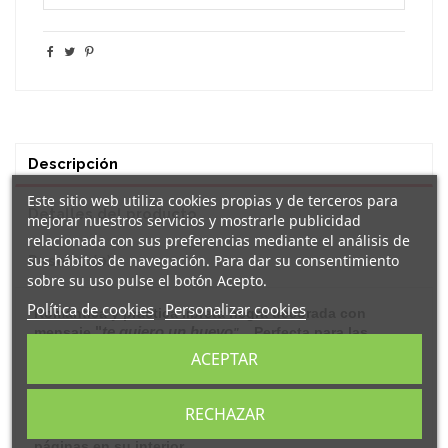
Descripción
Este sitio web utiliza cookies propias y de terceros para
Detalles del producto
mejorar nuestros servicios y mostrarle publicidad
relacionada con sus preferencias mediante el análisis de
sus hábitos de navegación. Para dar su consentimiento
Reseñas
(0)
sobre su uso pulse el botón Acepto.
Política de cookies
Personalizar cookies
Romántica y práctica
l
ibreta
negra decorada con
"
te quiero un huevo
mensaje
.
Perfecta para las
"
anotaciones del día a día. ¡¡No dejes escapar ninguna
ACEPTAR
idea!!
Cada
libreta
es de tapas duras, con hojas interiores
RECHAZAR
blancas. Cierran con goma e incluyen lazo marca-
páginas en su interior.