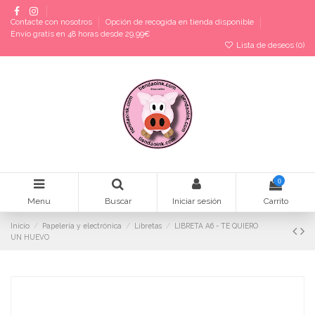
Contacte con nosotros
Opción de recogida en tienda disponible
Envío gratis en 48 horas desde 29,99€
Lista de deseos (
0
)
0
Menu
Buscar
Iniciar sesión
Carrito
Inicio
Papelería y electrónica
Libretas
LIBRETA A6 - TE QUIERO
UN HUEVO