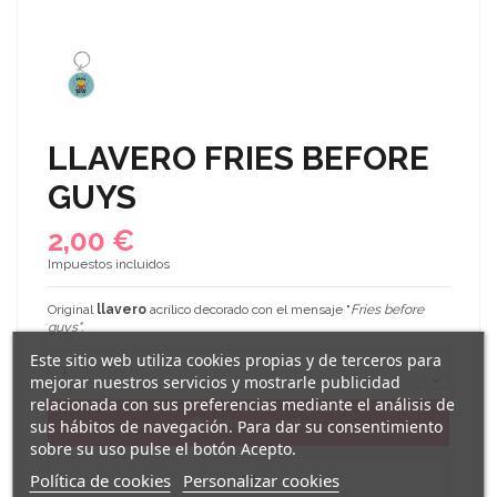
LLAVERO FRIES BEFORE
GUYS
2,00 €
Impuestos incluidos
Original
llavero
acrílico decorado con el mensaje "
Fries before
guys"
.
Este sitio web utiliza cookies propias y de terceros para
mejorar nuestros servicios y mostrarle publicidad
relacionada con sus preferencias mediante el análisis de
Añadir al carrito
sus hábitos de navegación. Para dar su consentimiento
sobre su uso pulse el botón Acepto.
Política de cookies
Personalizar cookies