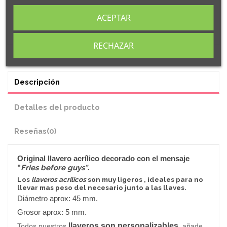
ACEPTAR
RECHAZAR
Descripción
Detalles del producto
Reseñas
(0)
Original
llavero
acrílico decorado con el mensaje
"
Fries before guys"
.
Los
llaveros acrílicos
son muy ligeros , ideales para no
llevar mas peso del necesario junto a las llaves.
Diámetro aprox: 45 mm.
Grosor aprox: 5 mm.
llaveros son personalizables
Todos nuestros
, añade