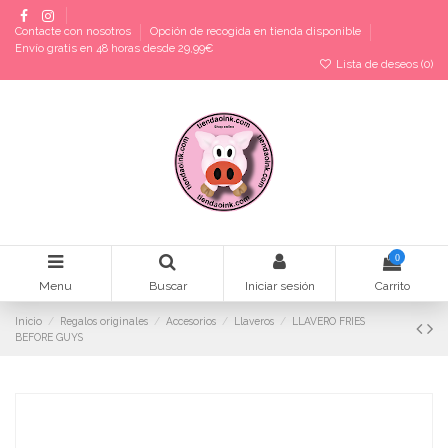
Contacte con nosotros
Opción de recogida en tienda disponible
Envío gratis en 48 horas desde 29,99€
Lista de deseos (
0
)
0
Menu
Buscar
Iniciar sesión
Carrito
Inicio
Regalos originales
Accesorios
Llaveros
LLAVERO FRIES
BEFORE GUYS