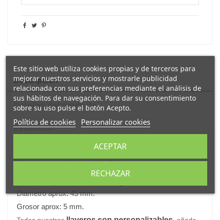
Este sitio web utiliza cookies propias y de terceros para
mejorar nuestros servicios y mostrarle publicidad
Descripción
relacionada con sus preferencias mediante el análisis de
sus hábitos de navegación. Para dar su consentimiento
Detalles del producto
sobre su uso pulse el botón Acepto.
Política de cookies
Personalizar cookies
Reseñas
(0)
ACEPTAR
Original
llavero
acrílico decorado con el mensaje "
La
buena suerte depende de ti
".
RECHAZAR
Los
llaveros acrílicos
son muy ligeros , ideales para no
llevar mas peso del necesario junto a las llaves.
Diámetro aprox: 45 mm.
Grosor aprox: 5 mm.
llaveros son personalizables
Todos nuestros
, añade