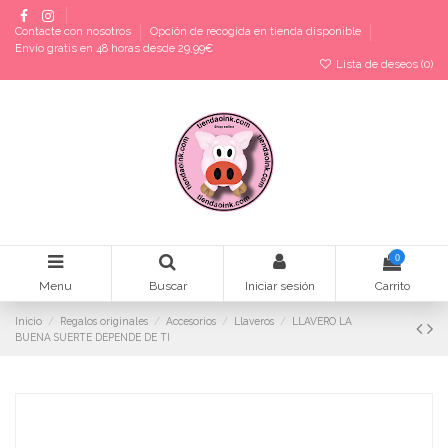
Contacte con nosotros
Opción de recogida en tienda disponible
Envío gratis en 48 horas desde 29,99€
Lista de deseos (
0
)
0
Menu
Buscar
Iniciar sesión
Carrito
Inicio
Regalos originales
Accesorios
Llaveros
LLAVERO LA
BUENA SUERTE DEPENDE DE TI