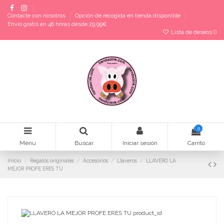
Contacte con nosotros
Opción de recogida en tienda disponible
Envío gratis en 48 horas desde 29,99€
Lista de deseos (
)
0
Menu
Buscar
Iniciar sesión
Carrito
Inicio
Regalos originales
Accesorios
Llaveros
LLAVERO LA
MEJOR PROFE ERES TÚ