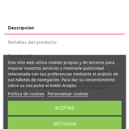
Descripción
Detalles del producto
Reseñas
(0)
Este sitio web utiliza cookies propias y de terceros para
mejorar nuestros servicios y mostrarle publicidad
Original
llavero
acrílico decorado con el mensaje "
La
relacionada con sus preferencias mediante el análisis de
mejor profe eres tú
"
.
sus hábitos de navegación. Para dar su consentimiento
Los
llaveros acrílicos
son muy ligeros , ideales para no
sobre su uso pulse el botón Acepto.
llevar mas peso del necesario junto a las llaves.
Política de cookies
Personalizar cookies
Diámetro aprox: 45 mm.
Grosor aprox: 5 mm.
ACEPTAR
llaveros son personalizables
Todos nuestros
, añade
tu diseño o modifica uno de los nuestros en nuestra sección
de
PERSONALIZACIÓN.
RECHAZAR