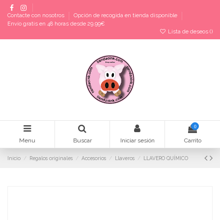
Contacte con nosotros
Opción de recogida en tienda disponible
Envío gratis en 48 horas desde 29,99€
Lista de deseos (
)
0
Menu
Buscar
Iniciar sesión
Carrito
Inicio
Regalos originales
Accesorios
Llaveros
LLAVERO QUÍMICO