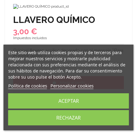
LLAVERO QUÍMICO
3,00 €
Impuestos incluidos
Original
llavero
acrílico decorado con el mensaje "
Para
Este sitio web utiliza cookies propias y de terceros para
el mejor químico".
mejorar nuestros servicios y mostrarle publicidad
relacionada con sus preferencias mediante el análisis de
sus hábitos de navegación. Para dar su consentimiento
sobre su uso pulse el botón Acepto.
Añadir al carrito
Política de cookies
Personalizar cookies
ACEPTAR
RECHAZAR