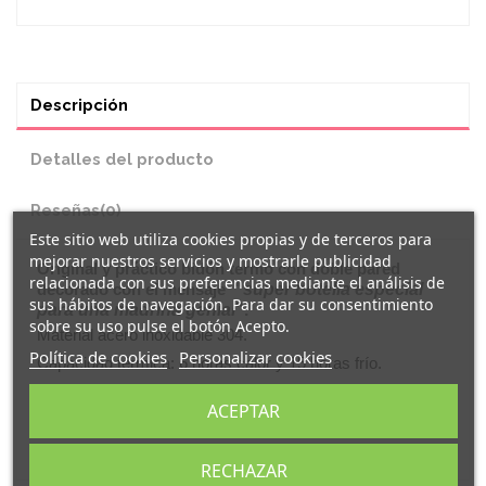
Descripción
Detalles del producto
Reseñas
(0)
Este sitio web utiliza cookies propias y de terceros para
mejorar nuestros servicios y mostrarle publicidad
Original y práctico
bidón termo
con doble pared
relacionada con sus preferencias mediante el análisis de
decorado con el mensaje
"
super botella especial
sus hábitos de navegación. Para dar su consentimiento
para una madrina genial
".
sobre su uso pulse el botón Acepto.
Material acero inoxidable 304.
Política de cookies
Personalizar cookies
Capacidad térmica: 6 horas calor y 15 horas frío.
Anti goteo.
ACEPTAR
Capacidad 500 ml.
Medida: 25,5 x 7.3 cm. Apro
x.
RECHAZAR