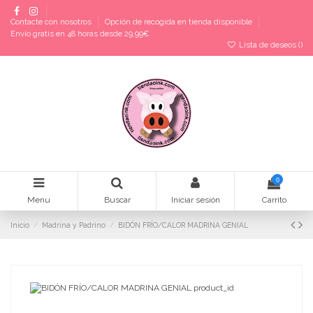
Contacte con nosotros
Opción de recogida en tienda disponible
Envío gratis en 48 horas desde 29,99€
Lista de deseos (
)
0
Menu
Buscar
Iniciar sesión
Carrito
Inicio
Madrina y Padrino
BIDÓN FRÍO/CALOR MADRINA GENIAL