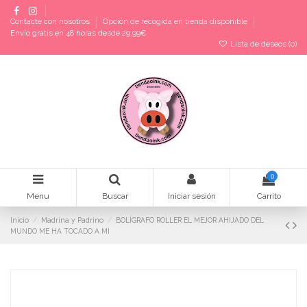
Contacte con nosotros
Opción de recogida en tienda disponible
Envío gratis en 48 horas desde 29,99€
Lista de deseos (
0
)
0
Menu
Buscar
Iniciar sesión
Carrito
Inicio
Madrina y Padrino
BOLÍGRAFO ROLLER EL MEJOR AHIJADO DEL
MUNDO ME HA TOCADO A MI