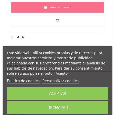
Añadir al carrito
Este sitio web utiliza cookies propias y de terceros para
mejorar nuestros servicios y mostrarle publicidad
relacionada con sus preferencias mediante el análisis de
Descripción
sus hábitos de navegación. Para dar su consentimiento
sobre su uso pulse el botón Acepto.
Detalles del producto
Política de cookies
Personalizar cookies
Reseñas
(0)
ACEPTAR
Original
bolígrafo tipo roller
de tinta azul decorado
RECHAZAR
con el mensaje
"el
mejor ahijado del mundo me ha
tocado a mi
".