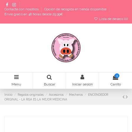
Contacte con nosotros
Opción de recogida en tienda disponible
Envío gratis en 48 horas desde 29,99€
Lista de deseos (
0
)
0
Menu
Buscar
Iniciar sesión
Carrito
Inicio
Regalos originales
Accesorios
Mecheros
ENCENDEDOR
ORIGINAL - LA RISA ES LA MEJOR MEDICINA