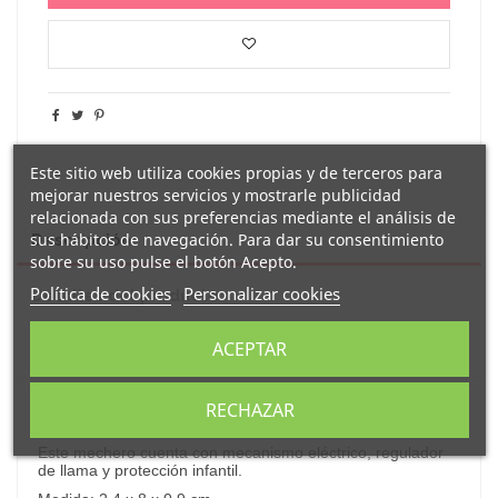
Este sitio web utiliza cookies propias y de terceros para
mejorar nuestros servicios y mostrarle publicidad
relacionada con sus preferencias mediante el análisis de
sus hábitos de navegación. Para dar su consentimiento
Descripción
sobre su uso pulse el botón Acepto.
Política de cookies
Personalizar cookies
Detalles del producto
ACEPTAR
Reseñas
(0)
Original
encendedor a gas
recargable de color
RECHAZAR
blanco decorado con el texto "
La risa es la mejor medicina".
Este mechero cuenta con mecanismo eléctrico, regulador
de llama y protección infantil.