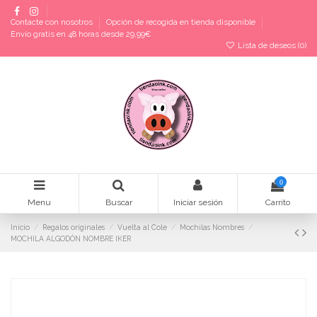
Contacte con nosotros
Opción de recogida en tienda disponible
Envío gratis en 48 horas desde 29,99€
Lista de deseos (
0
)
0
Menu
Buscar
Iniciar sesión
Carrito
Inicio
Regalos originales
Vuelta al Cole
Mochilas Nombres
MOCHILA ALGODÓN NOMBRE IKER