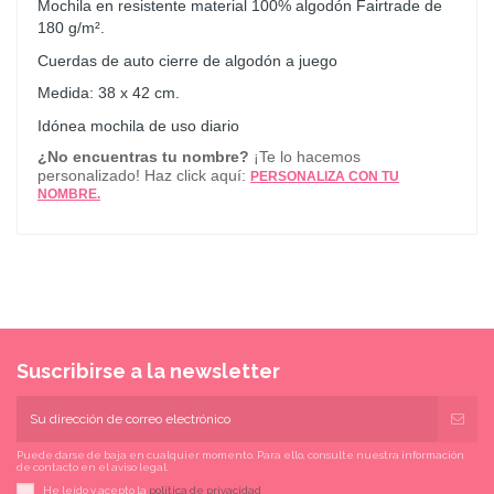
Mochila en resistente material 100% algodón Fairtrade de
180 g/m².
Cuerdas de auto cierre de algodón a juego
Medida: 38 x 42 cm.
Idónea mochila de uso diario
¿No encuentras tu nombre?
¡Te lo hacemos
personalizado! Haz click aquí:
PERSONALIZA CON TU
NOMBRE.
Suscribirse a la newsletter
Puede darse de baja en cualquier momento. Para ello, consulte nuestra información
de contacto en el aviso legal.
He leído y acepto la
política de privacidad