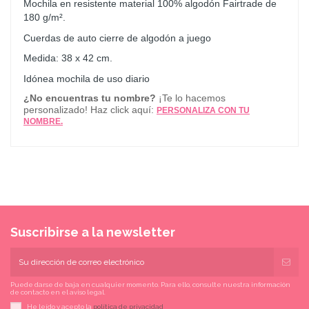
Mochila en resistente material 100% algodón Fairtrade de
180 g/m².
Cuerdas de auto cierre de algodón a juego
Medida: 38 x 42 cm.
Idónea mochila de uso diario
¿No encuentras tu nombre?
¡Te lo hacemos
personalizado! Haz click aquí:
PERSONALIZA CON TU
NOMBRE.
Suscribirse a la newsletter
Puede darse de baja en cualquier momento. Para ello, consulte nuestra información
de contacto en el aviso legal.
He leído y acepto la
política de privacidad