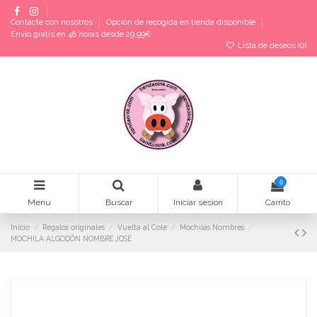
Contacte con nosotros
Opción de recogida en tienda disponible
Envío gratis en 48 horas desde 29,99€
Lista de deseos (
0
)
0
Menu
Buscar
Iniciar sesión
Carrito
Inicio
Regalos originales
Vuelta al Cole
Mochilas Nombres
MOCHILA ALGODÓN NOMBRE JOSÉ