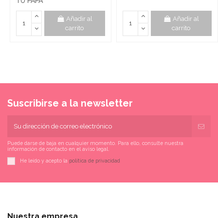
TÚ PAPÁ
Añadir al
Añadir al
carrito
carrito
Suscribirse a la newsletter
Puede darse de baja en cualquier momento. Para ello, consulte nuestra
información de contacto en el aviso legal.
He leído y acepto la
política de privacidad
Nuestra empresa