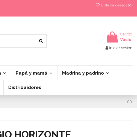
Lista de deseos (
0
)
Carrito
Vacío
Iniciar sesión
n
Papá y mamá
Madrina y padrino
Distribuidores
GIO HORIZONTE