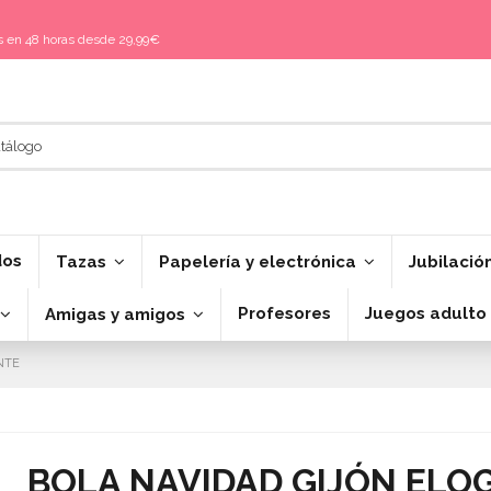
is en 48 horas desde 29,99€
dos
Tazas
Papelería y electrónica
Jubilació
Profesores
Juegos adulto
Amigas y amigos
NTE
BOLA NAVIDAD GIJÓN ELO