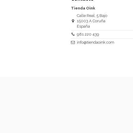
Tienda Oink
Calle Real, 5 Bajo
15003 A Coruña
España
981 220 439
info@tiendaoink.com