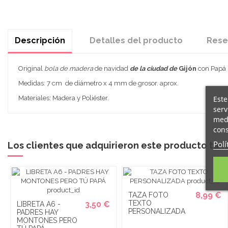
Descripción
Detalles del producto
Rese
Original
bola de madera
de navidad
de la ciudad de
Gijón
con Papá 
Medidas: 7 cm de diámetro x 4 mm de grosor. aprox.
Este
Materiales: Madera y Poliéster.
serv
medi
cons
Polí
Los clientes que adquirieron este producto ta
8,99 €
TAZA FOTO
TEXTO
3,50 €
LIBRETA A6 -
PERSONALIZADA
PADRES HAY
MONTONES PERO