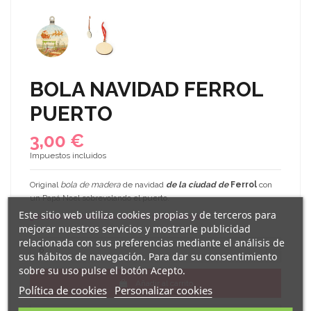
BOLA NAVIDAD FERROL
PUERTO
3,00 €
Impuestos incluidos
Original
bola de madera
de navidad
de la ciudad de
Ferrol
con
un Papá Noel sobrevolando el puerto.
Este sitio web utiliza cookies propias y de terceros para
¿Buscas una bola de tu ciudad? ¡Contáctanos!
mejorar nuestros servicios y mostrarle publicidad
relacionada con sus preferencias mediante el análisis de
sus hábitos de navegación. Para dar su consentimiento
sobre su uso pulse el botón Acepto.
Añadir al carrito
Política de cookies
Personalizar cookies