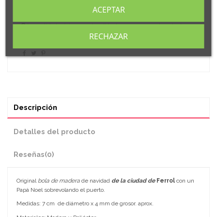
ACEPTAR
La cantidad mínima en el pedido de compra para el producto es
6.
RECHAZAR
Descripción
Detalles del producto
Reseñas
(0)
Original
bola de madera
de navidad
de la ciudad de
Ferrol
con un
Papá Noel sobrevolando el puerto.
Medidas: 7 cm de diámetro x 4 mm de grosor. aprox.