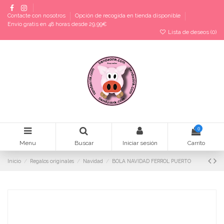
Contacte con nosotros
Opción de recogida en tienda disponible
Envío gratis en 48 horas desde 29,99€
Lista de deseos (
0
)
0
Menu
Buscar
Iniciar sesión
Carrito
Inicio
Regalos originales
Navidad
BOLA NAVIDAD FERROL PUERTO