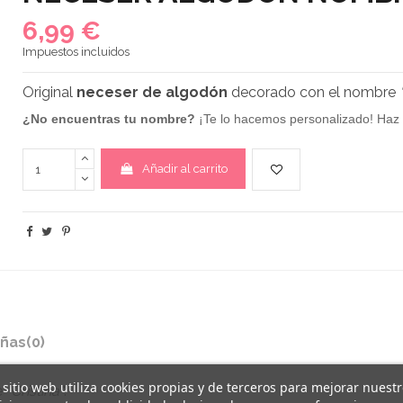
6,99 €
Impuestos incluidos
Original
neceser de algodón
decorado con el nombre
¿No encuentras tu nombre?
¡Te lo hacemos personalizado! Haz 
Añadir al carrito
ñas
(0)
 sitio web utiliza cookies propias y de terceros para mejorar nuest
e
"Cristina"
.