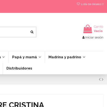
Lista de deseos (
)
Carrito
Vacío
Iniciar sesión
n
Papá y mamá
Madrina y padrino
Distribuidores
E CRISTINA