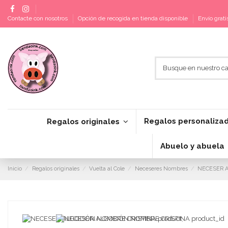
Contacte con nosotros
Opción de recogida en tienda disponible
Envío grat
Regalos personaliza
Regalos originales
Abuelo y abuela
Inicio
Regalos originales
Vuelta al Cole
Neceseres Nombres
NECESER 