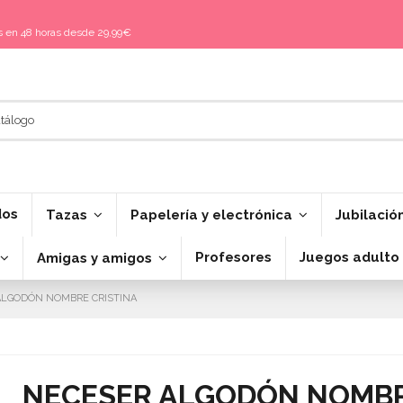
is en 48 horas desde 29,99€
dos
Tazas
Papelería y electrónica
Jubilació
Profesores
Juegos adulto
Amigas y amigos
ALGODÓN NOMBRE CRISTINA
NECESER ALGODÓN NOMBR