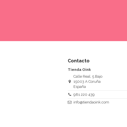
Contacto
Tienda Oink
Calle Real, 5 Bajo
15003 A Coruña
España
981 220 439
info@tiendaoink.com