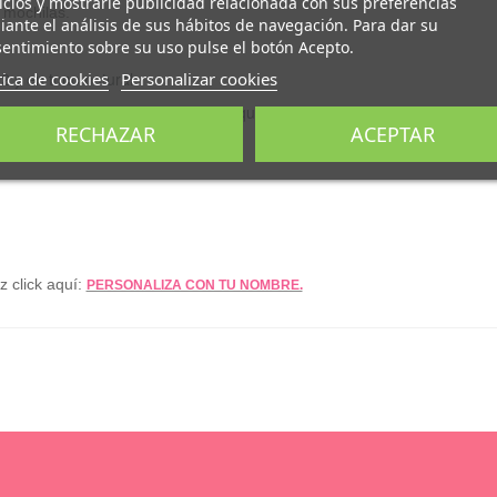
icios y mostrarle publicidad relacionada con sus preferencias
 mochilas.
ante el análisis de sus hábitos de navegación. Para dar su
entimiento sobre su uso pulse el botón Acepto.
tica de cookies
Personalizar cookies
 y en tono natural.
a Mundial de Textiles Orgánicos) que garantiza que los tejidos están h
RECHAZAR
ACEPTAR
 click aquí:
PERSONALIZA CON TU NOMBRE.