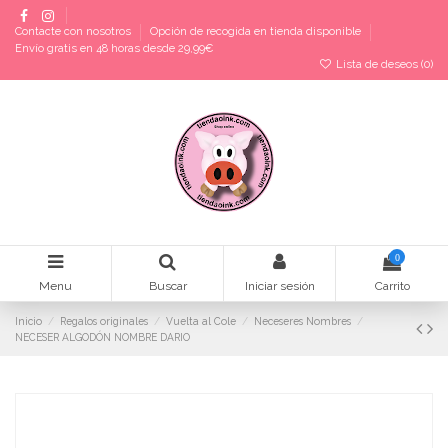
Contacte con nosotros
Opción de recogida en tienda disponible
Envío gratis en 48 horas desde 29,99€
Lista de deseos (
0
)
0
Menu
Buscar
Iniciar sesión
Carrito
Inicio
Regalos originales
Vuelta al Cole
Neceseres Nombres
NECESER ALGODÓN NOMBRE DARIO