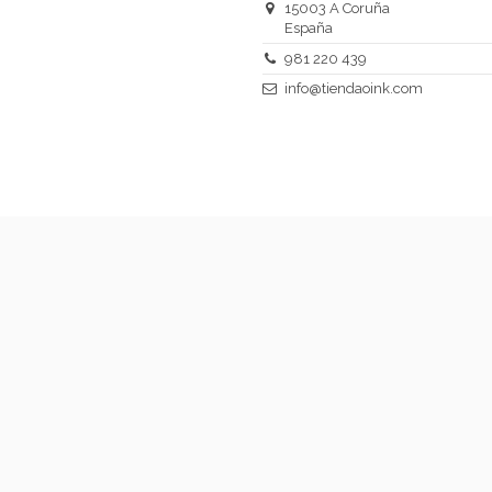
15003 A Coruña
España
981 220 439
info@tiendaoink.com