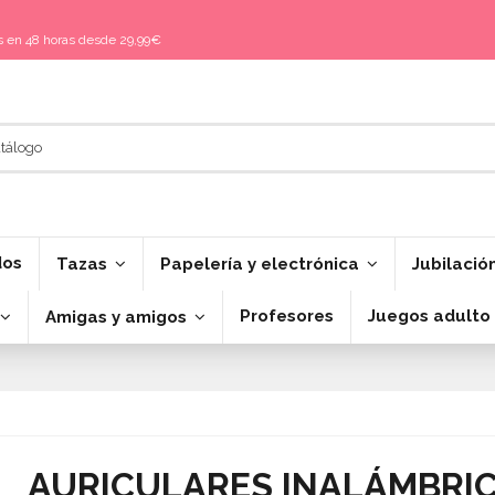
is en 48 horas desde 29,99€
dos
Tazas
Papelería y electrónica
Jubilació
Profesores
Juegos adulto
Amigas y amigos
AURICULARES INALÁMBRI