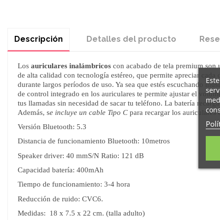
Descripción
Detalles del producto
Rese
Los
auriculares inalámbricos
con acabado de tela premium son un
de alta calidad con tecnología estéreo, que permite apreciar cada 
Este
durante largos períodos de uso. Ya sea que estés escuchando músic
serv
de control integrado en los auriculares te permite ajustar el vol
medi
tus llamadas sin necesidad de sacar tu teléfono. La batería recarg
cons
Además, s
e incluye un cable Tipo C
para recargar los auriculares
Polí
Versión Bluetooth: 5.3
Distancia de funcionamiento Bluetooth: 10metros
Speaker driver: 40 mmS/N Ratio: 121 dB
Capacidad batería: 400mAh
Tiempo de funcionamiento: 3-4 hora
Reducción de ruido: CVC6.
Medidas: 18 x 7.5 x 22 cm. (talla adulto)