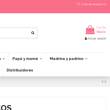
Lista de deseos (
0
)
Carrito
Vacío
Iniciar sesión
n
Papá y mamá
Madrina y padrino
Distribuidores
COS