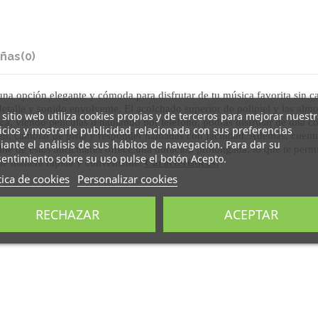
ñas
(0)
a opción elegante y cómoda para disfrutar de tu música favorita sin cab
detalle y sonido envolvente. El acolchado superior de polipiel y las alm
 sitio web utiliza cookies propias y de terceros para mejorar nuest
a, viendo películas o hablando por teléfono, podrás disfrutar de una co
icios y mostrarle publicidad relacionada con sus preferencias
umen, cambiar de pista y responder llamadas con facilidad. Además, cuent
ante el análisis de sus hábitos de navegación. Para dar su
able de estos auriculares ofrece una duración prolongada, lo que te permi
entimiento sobre su uso pulse el botón Acepto.
 de manera rápida y conveniente.
Características:
tica de cookies
Personalizar cookies
RECHAZAR
ACEPTAR