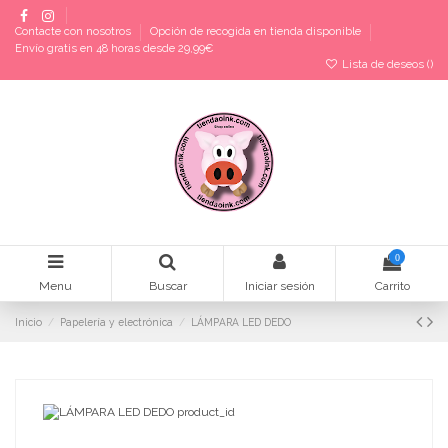
Contacte con nosotros
Opción de recogida en tienda disponible
Envío gratis en 48 horas desde 29,99€
Lista de deseos (
)
0
Menu
Buscar
Iniciar sesión
Carrito
Inicio
Papelería y electrónica
LÁMPARA LED DEDO