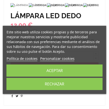
LÁMPARA LED DEDO
12,00 €
Impuestos incluidos
Este sitio web utiliza cookies propias y de terceros para
mejorar nuestros servicios y mostrarle publicidad
Original
lámpara led
en forma de
bombilla
con el filamento en forma de
relacionada con sus preferencias mediante el análisis de
peineta.
sus hábitos de navegación. Para dar su consentimiento
sobre su uso pulse el botón Acepto.
Política de cookies
Personalizar cookies
Añadir al carrito
ACEPTAR
RECHAZAR