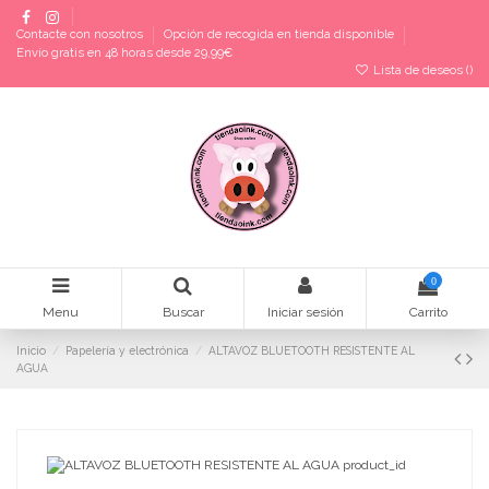
Contacte con nosotros
Opción de recogida en tienda disponible
Envío gratis en 48 horas desde 29,99€
Lista de deseos (
)
0
Menu
Buscar
Iniciar sesión
Carrito
Inicio
Papelería y electrónica
ALTAVOZ BLUETOOTH RESISTENTE AL
AGUA