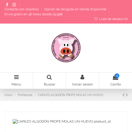
Contacte con nosotros
Opción de recogida en tienda disponible
Envío gratis en 48 horas desde 29,99€
Lista de deseos (
0
)
0
Menu
Buscar
Iniciar sesión
Carrito
Inicio
Profesores
CAPAZO ALGODÓN PROFE MOLAS UN HUEVO