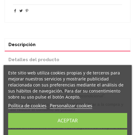
Descripción
Detalles del producto
Este sitio web utiliza cookies propias y de terceros para
Reseñas
(0)
mejorar nuestros servicios y mostrarle publicidad
relacionada con sus preferencias mediante el análisis de
Amplia
y ligera
bolsa de algodón
decorada
con mensaje
sus hábitos de navegación. Para dar su consentimiento
en gallego "
N
a
i:
Nobre
,
agarimosa
, incondiciona
l
".
sobre su uso pulse el botón Acepto.
Esta práctica
es ideal para llevar a la compra y
Política de cookies
shopping bag
Personalizar cookies
así reducir el consumo de plástico.
Características:
ACEPTAR
Bolsa en resistente material 100% algodón de 180g/m2 con
acabado en color natural.