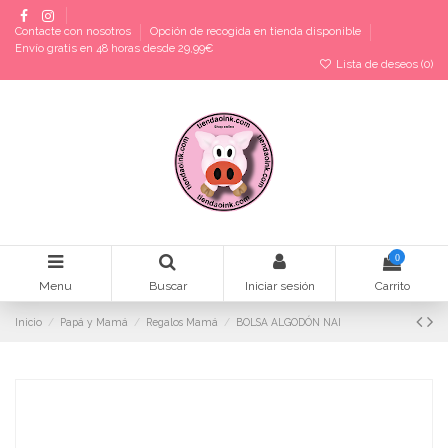
Contacte con nosotros
Opción de recogida en tienda disponible
Envío gratis en 48 horas desde 29,99€
Lista de deseos (
0
)
0
Menu
Buscar
Iniciar sesión
Carrito
Inicio
Papá y Mamá
Regalos Mamá
BOLSA ALGODÓN NAI