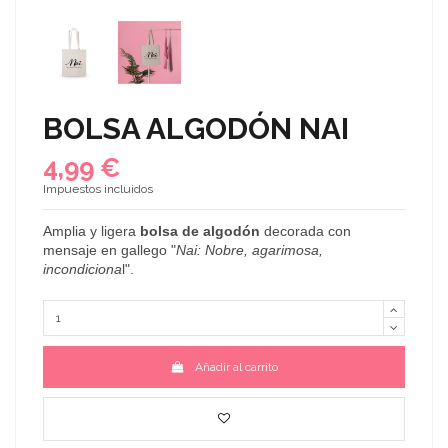
BOLSA ALGODÓN NAI
4,99 €
Impuestos incluidos
Amplia
y ligera
bolsa de algodón
decorada
con
mensaje en gallego "
N
a
i:
Nobre
,
agarimosa
,
incondiciona
l
".
Añadir al carrito