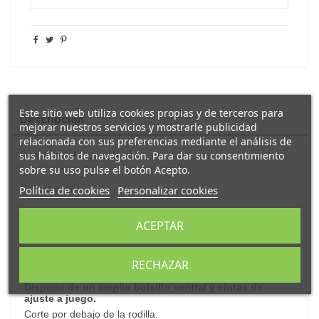
Este sitio web utiliza cookies propias y de terceros para
Descripción
mejorar nuestros servicios y mostrarle publicidad
relacionada con sus preferencias mediante el análisis de
sus hábitos de navegación. Para dar su consentimiento
Detalles del producto
sobre su uso pulse el botón Acepto.
Reseñas
(0)
Política de cookies
Personalizar cookies
ACEPTAR
Original y divertido
delantal
decorado con el mensaje "
no es por
presumir pero la mejor abuela es la mía
".
Este delantal está fabricado en material
de
100% algodón
RECHAZAR
140g/m2 en color natural.
Dispone de un amplio bolsillo central y cintas de
ajuste a juego.
Corte por debajo de la rodilla.