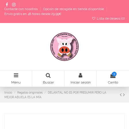
Contacte con nosotros
Opción de recogida en tienda disponible
Envío gratis en 48 horas desde 29,99€
Lista de deseos (
0
)
0
Menu
Buscar
Iniciar sesión
Carrito
Inicio
Regalos originales
DELANTAL NO ES POR PRESUMIR PERO LA
MEJOR ABUELA ES LA MÍA