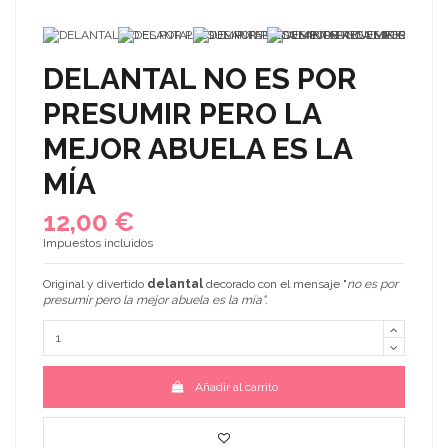
DELANTAL NO ES POR
PRESUMIR PERO LA
MEJOR ABUELA ES LA
MÍA
12,00 €
Impuestos incluidos
Original y divertido
delantal
decorado con el mensaje "
no es por
presumir pero la mejor abuela es la mía
".
Añadir al carrito