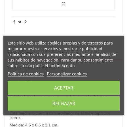
Este sitio web utiliza cookies propias y de terceros para
mejorar nuestros servicios y mostrarle publicidad
Descripción
relacionada con sus preferencias mediante el análisis de
sus hábitos de navegación. Para dar su consentimiento
sobre su uso pulse el botón Acepto.
Detalles del producto
Política de cookies
Personalizar cookies
Reseñas
(0)
ACEPTAR
Original
mechero a gas
recargable de color blanco
decorado con el texto
"padres hay montones pero tú
RECHAZAR
papá vales millones".
Este mechero cuenta con regulador de llama y tapa con
cierre.
Medida: 4,5 x 6,5 x 2,1 cm.