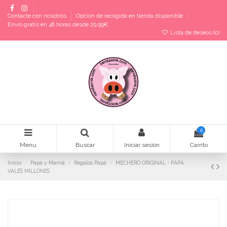
Contacte con nosotros
Opción de recogida en tienda disponible
Envío gratis en 48 horas desde 29,99€
Lista de deseos (
0
)
0
Menu
Buscar
Iniciar sesión
Carrito
Inicio
Papá y Mamá
Regalos Papá
MECHERO ORIGINAL - PAPÁ
VALES MILLONES