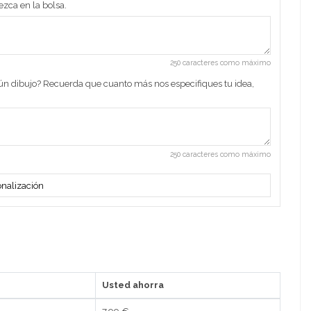
ezca en la bolsa.
250 caracteres como máximo
gún dibujo? Recuerda que cuanto más nos especifiques tu idea,
250 caracteres como máximo
nalización
Usted ahorra