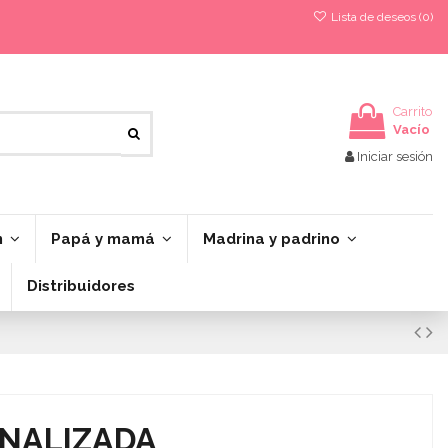
Lista de deseos (
0
)
Carrito
Vacío
Iniciar sesión
n
Papá y mamá
Madrina y padrino
Distribuidores
NALIZADA