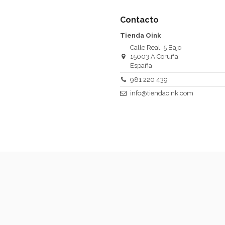
Contacto
Tienda Oink
Calle Real, 5 Bajo
15003 A Coruña
España
981 220 439
info@tiendaoink.com