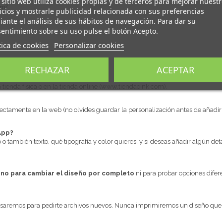
 sitio web utiliza cookies propias y de terceros para mejorar nuest
m².
icios y mostrarle publicidad relacionada con sus preferencias
ante el análisis de sus hábitos de navegación. Para dar su
entimiento sobre su uso pulse el botón Acepto.
tica de cookies
Personalizar cookies
ntas frecuentes
RECHAZAR
ACEPTAR
enda física o en la tienda online (
www.tiendaoink.com
).
ctamente en la web (no olvides guardar la personalización antes de añadir al
App?
o o también texto, qué tipografía y color quieres, y si deseas añadir algún deta
,
no para cambiar el diseño por completo
ni para probar opciones dife
visaremos para pedirte archivos nuevos. Nunca imprimiremos un diseño qu