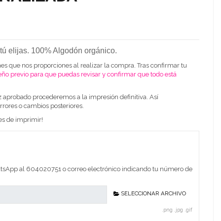
 tú elijas. 100% Algodón orgánico.
es que nos proporciones al realizar la compra. Tras confirmar tu
eño previo para que puedas revisar y confirmar que todo está
z aprobado procederemos a la impresión definitiva. Así
rrores o cambios posteriores.
es de imprimir!
sApp al 604020751 o correo electrónico indicando tu número de
SELECCIONAR ARCHIVO
.png .jpg .gif