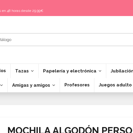
is en 48 horas desde 29,99€
dos
Tazas
Papelería y electrónica
Jubilació
Profesores
Juegos adulto
Amigas y amigos
MOCHILA ALGODÓN PERSO