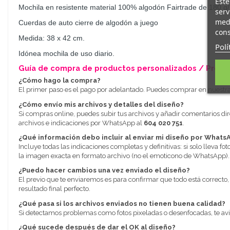
Este
Mochila en resistente material 100% algodón Fairtrade de 180 g/
serv
medi
Cuerdas de auto cierre de algodón a juego
cons
Medida: 38 x 42 cm.
Polí
Idónea mochila de uso diario.
Guía de compra de productos personalizados / Pregu
¿Cómo hago la compra?
El primer paso es el pago por adelantado. Puedes comprar en nuestra ti
¿Cómo envío mis archivos y detalles del diseño?
Si compras online, puedes subir tus archivos y añadir comentarios dire
archivos e indicaciones por WhatsApp al
604 020 751
.
¿Qué información debo incluir al enviar mi diseño por Whats
Incluye todas las indicaciones completas y definitivas: si solo lleva fot
la imagen exacta en formato archivo (no el emoticono de WhatsApp).
¿Puedo hacer cambios una vez enviado el diseño?
El previo que te enviaremos es para confirmar que todo está correcto
resultado final perfecto.
¿Qué pasa si los archivos enviados no tienen buena calidad?
Si detectamos problemas como fotos pixeladas o desenfocadas, te a
¿Qué sucede después de dar el OK al diseño?