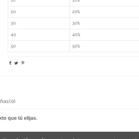
10
10%
20
20%
30
30%
40
40%
50
50%
ñas
(0)
to que tú elijas.