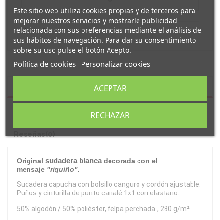
Este sitio web utiliza cookies propias y de terceros para
mejorar nuestros servicios y mostrarle publicidad
relacionada con sus preferencias mediante el análisis de
sus hábitos de navegación. Para dar su consentimiento
sobre su uso pulse el botón Acepto.
Política de cookies
Personalizar cookies
Descripción
ACEPTAR
Detalles del producto
RECHAZAR
Reseñas
(0)
sudadera blanca
Original
decorada con el
mensaje
"riquiño
".
Sudadera capucha con bolsillo canguro y cordón ajustable.
Puños y cinturilla de punto canalé 1x1 con elastano.
50% algodón / 50% poliéster, felpa perchada
, 280 g/m²