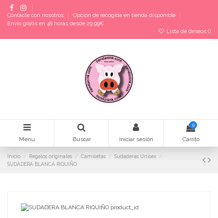
Contacte con nosotros
Opción de recogida en tienda disponible
Envío gratis en 48 horas desde 29,99€
Lista de deseos (
)
0
Menu
Buscar
Iniciar sesión
Carrito
Inicio
Regalos originales
Camisetas
Sudaderas Unisex
SUDADERA BLANCA RIQUIÑO