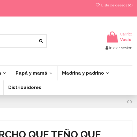
Lista de deseos (
0
)
Carrito
Vacío
Iniciar sesión
n
Papá y mamá
Madrina y padrino
Distribuidores
ARCHO QUE TEÑO QUE