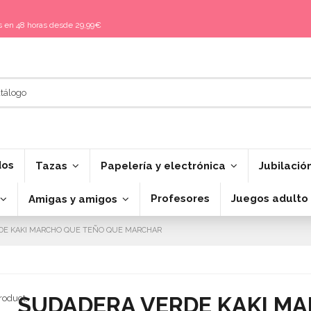
is en 48 horas desde 29,99€
dos
Tazas
Papelería y electrónica
Jubilació
Profesores
Juegos adulto
Amigas y amigos
DE KAKI MARCHO QUE TEÑO QUE MARCHAR
SUDADERA VERDE KAKI M