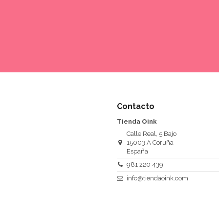
Contacto
Tienda Oink
Calle Real, 5 Bajo
15003 A Coruña
España
981 220 439
info@tiendaoink.com