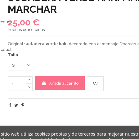
MARCHAR
25,00 €
Impuestos incluidos
sudadera verde kaki
Original
decorada con el mensaje
"marcho q
Talla
Añadir al carrito
 sitio web utiliza cookies propias y de terceros para mejorar nuest