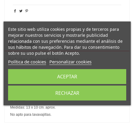
Este sitio web utiliza cookies propias y de terceros para
mejorar nuestros servicios y mostrarle publicidad
relacionada con sus preferencias mediante el análisis de
Descripción
sus hábitos de navegación. Para dar su consentimiento
sobre su uso pulse el botón Acepto.
Detalles del producto
Política de cookies
Personalizar cookies
Reseñas
(0)
ACEPTAR
Original
taza
de cerámica con forma de
camper van clásica.
RECHAZAR
Esta divertida taza dará un toque original y divertido a la decoración a
tu cocina.
Medidas: 13 x 10 cm. aprox.
No apto para lavavajillas.