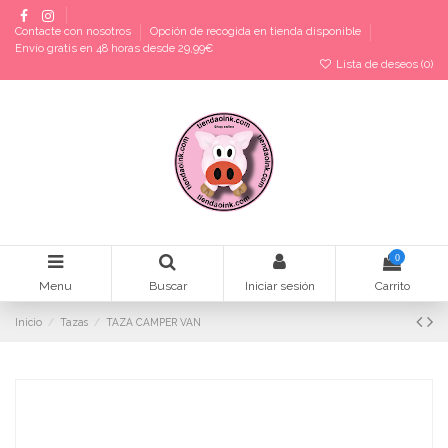
Contacte con nosotros
Opción de recogida en tienda disponible
Envío gratis en 48 horas desde 29,99€
Lista de deseos (
0
)
0
Menu
Buscar
Iniciar sesión
Carrito
Inicio
Tazas
TAZA CAMPER VAN