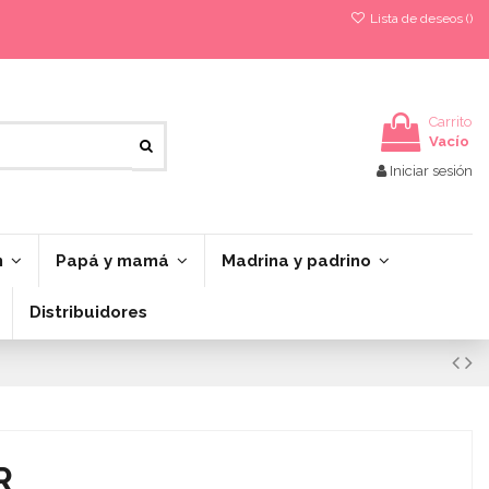
Lista de deseos (
)
Carrito
Vacío
Iniciar sesión
n
Papá y mamá
Madrina y padrino
Distribuidores
R