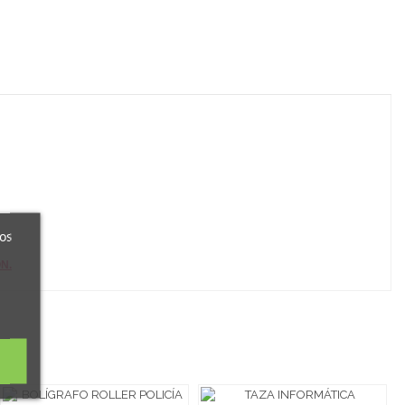
ros
N.