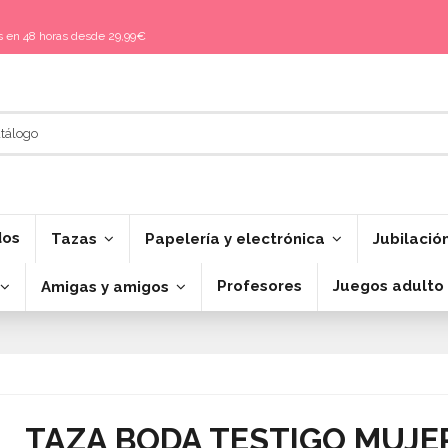
is en 48 horas desde 29,99€
dos
Tazas
Papelería y electrónica
Jubilació
Profesores
Juegos adulto
Amigas y amigos
TAZA BODA TESTIGO MUJE