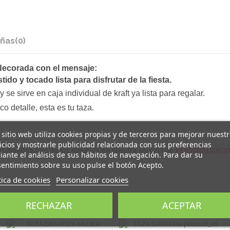
ñas
(0)
decorada con el mensaje:
ido y tocado lista para disfrutar de la fiesta
.
y s
e sirve en caja individual de kraft ya lista para regalar.
o detalle, esta es tu taza.
 sitio web utiliza cookies propias y de terceros para mejorar nuest
icios y mostrarle publicidad relacionada con sus preferencias
 o modifica uno de los nuestros en nuestra sección de
PERSONALIZACIÓ
ante el análisis de sus hábitos de navegación. Para dar su
entimiento sobre su uso pulse el botón Acepto.
tica de cookies
Personalizar cookies
mbién compraron:
RECHAZAR
ACEPTAR