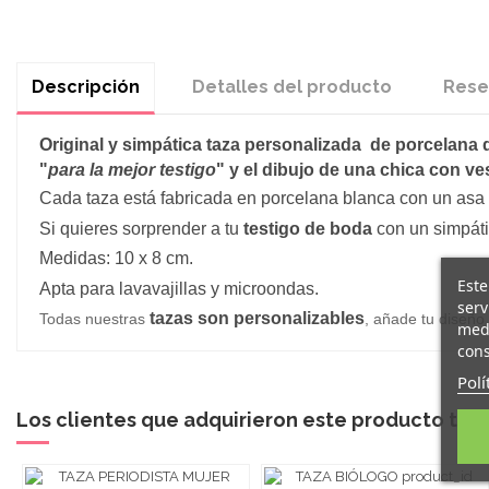
Descripción
Detalles del producto
Rese
Original y simpática taza personalizada
de porcelana 
"
para la
mejor testigo
" y el dibujo de una
chica con vest
Cada taza está fabricada en porcelana blanca con un asa 
Si quieres sorprender a tu
testigo de boda
con un simpátic
Medidas: 10 x 8 cm.
Este
Apta para lavavajillas y microondas.
serv
tazas son personalizables
Todas nuestras
, añade tu diseño
medi
cons
Polí
Los clientes que adquirieron este producto ta