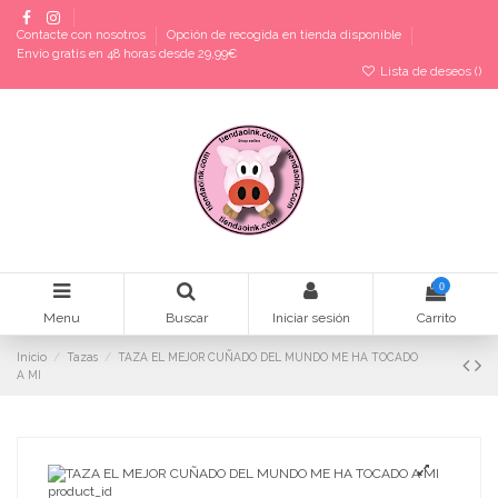
Contacte con nosotros
Opción de recogida en tienda disponible
Envío gratis en 48 horas desde 29,99€
Lista de deseos (
)
0
Menu
Buscar
Iniciar sesión
Carrito
Inicio
Tazas
TAZA EL MEJOR CUÑADO DEL MUNDO ME HA TOCADO
A MI