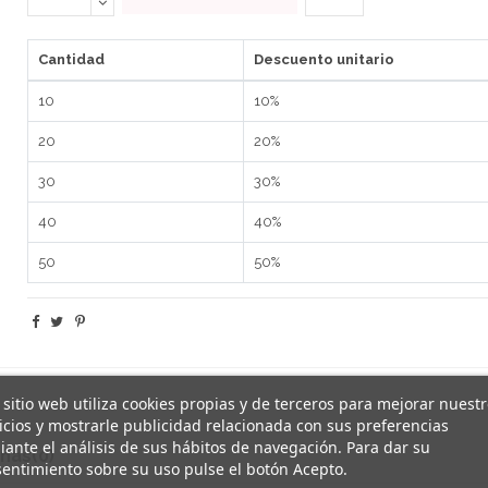
Cantidad
Descuento unitario
10
10%
20
20%
30
30%
40
40%
50
50%
 sitio web utiliza cookies propias y de terceros para mejorar nuest
icios y mostrarle publicidad relacionada con sus preferencias
ante el análisis de sus hábitos de navegación. Para dar su
ñas
(0)
entimiento sobre su uso pulse el botón Acepto.