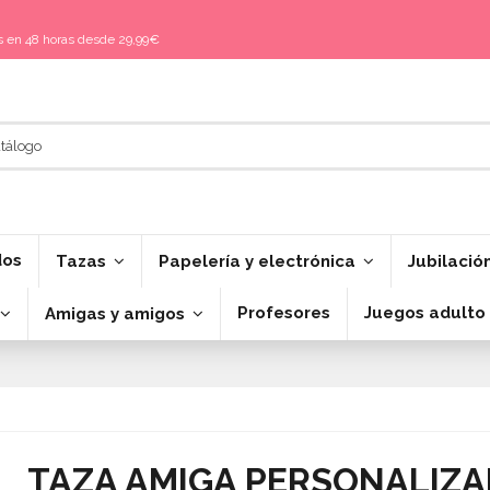
is en 48 horas desde 29,99€
dos
Tazas
Papelería y electrónica
Jubilació
Profesores
Juegos adulto
Amigas y amigos
TAZA AMIGA PERSONALIZ