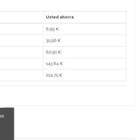
Usted ahorra
8,99 €
35,96 €
80,91 €
143,84 €
224,75 €
ros