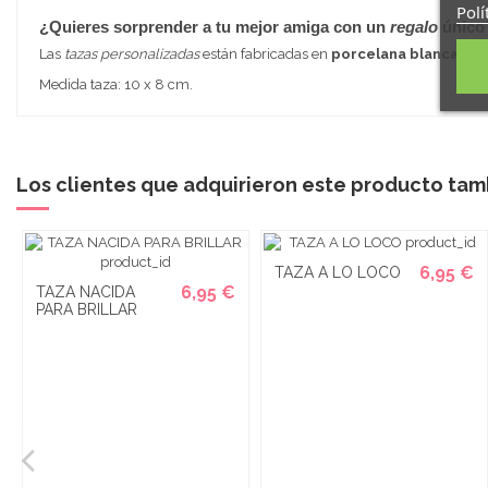
Polí
¿Quieres sorprender a tu mejor amiga con un
regalo
único
Las
tazas personalizadas
están fabricadas en
porcelana blanca
y so
Medida taza: 10 x 8 cm.
Los clientes que adquirieron este producto ta
6,95 €
TAZA A LO LOCO
6,95 €
TAZA NACIDA
PARA BRILLAR