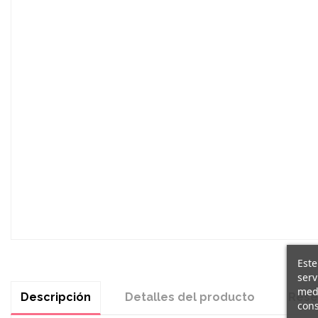
Este
serv
medi
Descripción
Detalles del producto
Rese
cons