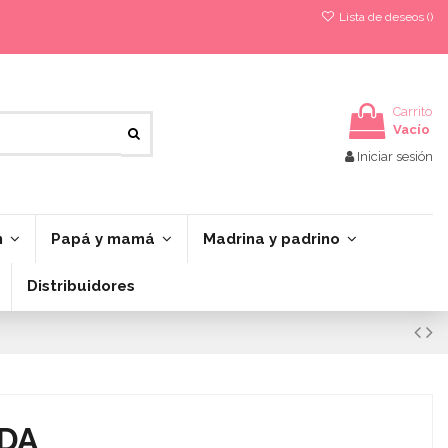
Lista de deseos (
)
Carrito
Vacío
Iniciar sesión
n
Papá y mamá
Madrina y padrino
Distribuidores
ADA