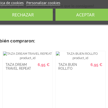
tica de cookies
Personalizar cookies
? ¡Con una
taza personalizada
seguro que lo consigues!
n aptas para lavavajillas y microondas. Se sirven el caja individual de kraft li
RECHAZAR
ACEPTAR
mbién compraron:
6,95 €
6,95 €
TAZA DREAM
TAZA BUEN
TRAVEL REPEAT
ROLLITO