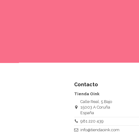
Contacto
Tienda Oink
Calle Real, 5 Bajo
15003 A Coruña
España
981 220 439
info@tiendaoink.com