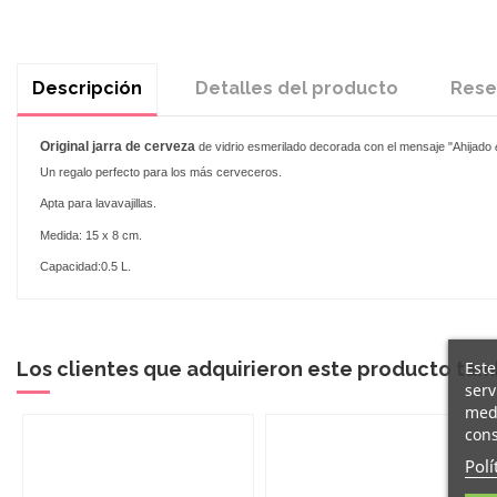
Descripción
Detalles del producto
Rese
Original
jarra de cerveza
de vidrio esmerilado decorada con el mensaje "Ahijado
e
Un regalo perfecto para los más cerveceros.
Apta para lavavajillas.
Medida: 15 x 8 cm.
Capacidad:0.5 L.
Este
Los clientes que adquirieron este producto ta
serv
medi
cons
Polí