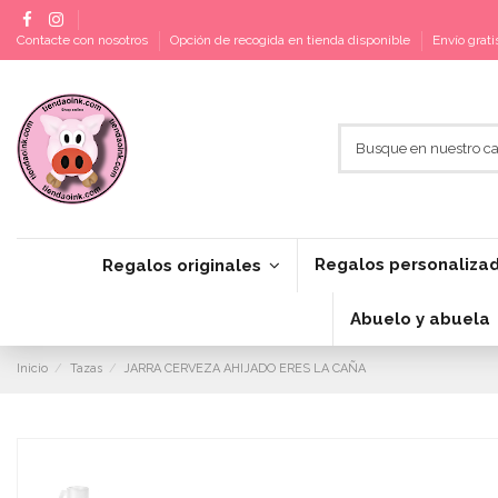
Contacte con nosotros
Opción de recogida en tienda disponible
Envío grat
Regalos personaliza
Regalos originales
Abuelo y abuela
Inicio
Tazas
JARRA CERVEZA AHIJADO ERES LA CAÑA