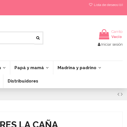
Lista de deseos (
0
)
Carrito
Vacío
Iniciar sesión
n
Papá y mamá
Madrina y padrino
Distribuidores
ERES LA CAÑA