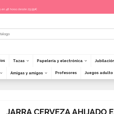
is en 48 horas desde 29,99€
dos
Tazas
Papelería y electrónica
Jubilació
Profesores
Juegos adulto
Amigas y amigos
JARRA CERVEZA AHIJADO 