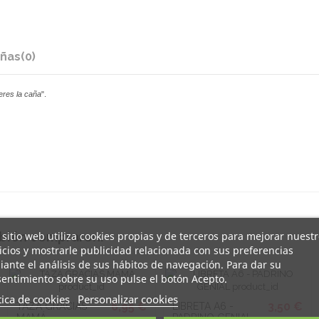
ñas
(0)
res la caña
".
 sitio web utiliza cookies propias y de terceros para mejorar nuest
mbién compraron:
icios y mostrarle publicidad relacionada con sus preferencias
ante el análisis de sus hábitos de navegación. Para dar su
entimiento sobre su uso pulse el botón Acepto.
tica de cookies
Personalizar cookies
6,95 €
3,50 €
TAZA GRACIAS
LIBRETA A6 -
MAMÁ
PADRINO GENIAL