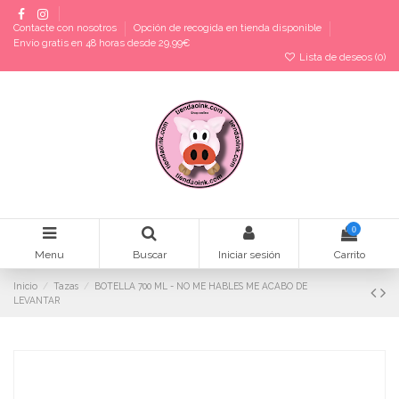
Contacte con nosotros
Opción de recogida en tienda disponible
Envío gratis en 48 horas desde 29,99€
Lista de deseos (
0
)
0
Menu
Buscar
Iniciar sesión
Carrito
Inicio
Tazas
BOTELLA 700 ML - NO ME HABLES ME ACABO DE
LEVANTAR