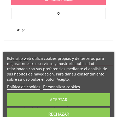
Este sitio web utiliza cookies propias y de terceros para
Descripción
mejorar nuestros servicios y mostrarle publicidad
relacionada con sus preferencias mediante el análisis de
Detalles del producto
sus hábitos de navegación. Para dar su consentimiento
sobre su uso pulse el botón Acepto.
Reseñas
(0)
Política de cookies
Personalizar cookies
Original
botella de acero inoxidable
de 700
ACEPTAR
ml. decorada con el mensaje
"
no me hables,
me acabo de levantar
".
RECHAZAR