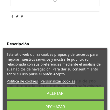
Descripción
Este sitio web utiliza cookies propias y de terceros para
Detalles del producto
mejorar nuestros servicios y mostrarle publicidad
relacionada con sus preferencias mediante el análisis de
Reseñas
(0)
sus hábitos de navegación. Para dar su consentimiento
sobre su uso pulse el botón Acepto.
Política de cookies
Personalizar cookies
Original
botella de acero inoxidable
de 700
ml. decorada con el mensaje "
con solo mirarte
me erizo"
.
ACEPTAR
Bidón elaborado en acero inoxidable 304 reciclado con
pared simple.
RECHAZAR