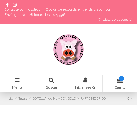
Contacte con nosotros
Opción de recogida en tienda disponible
Envío gratis en 48 horas desde 29,99€
Lista de deseos (
0
)
0
Menu
Buscar
Iniciar sesión
Carrito
Inicio
Tazas
BOTELLA 700 ML - CON SOLO MIRARTE ME ERIZO