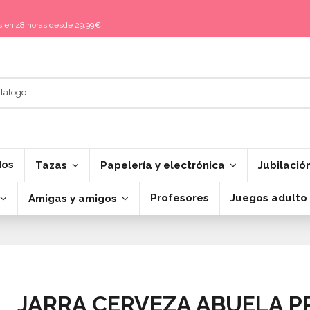
is en 48 horas desde 29,99€
dos
Tazas
Papelería y electrónica
Jubilació
Profesores
Juegos adulto
Amigas y amigos
JARRA CERVEZA ABUELA P