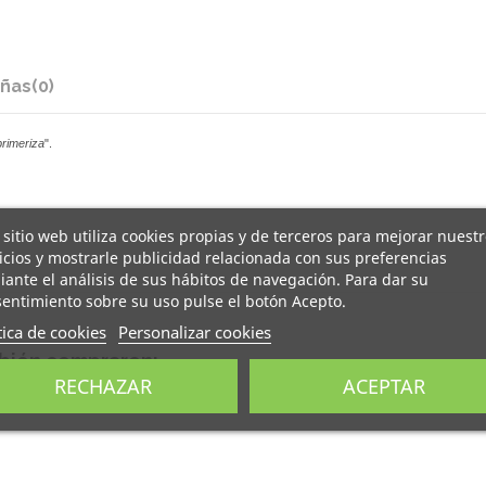
ñas
(0)
rimeriza
".
 sitio web utiliza cookies propias y de terceros para mejorar nuest
icios y mostrarle publicidad relacionada con sus preferencias
ante el análisis de sus hábitos de navegación. Para dar su
entimiento sobre su uso pulse el botón Acepto.
tica de cookies
Personalizar cookies
mbién compraron:
RECHAZAR
ACEPTAR