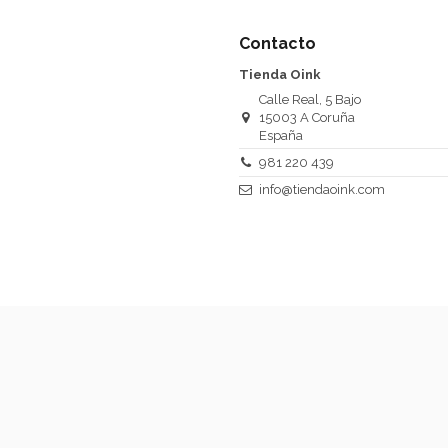
Contacto
Tienda Oink
Calle Real, 5 Bajo
15003 A Coruña
España
981 220 439
info@tiendaoink.com