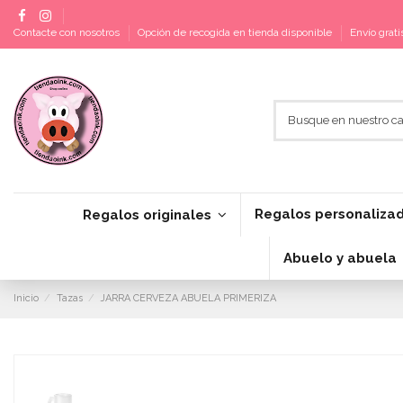
Contacte con nosotros
Opción de recogida en tienda disponible
Envío grat
Regalos personaliza
Regalos originales
Abuelo y abuela
Inicio
Tazas
JARRA CERVEZA ABUELA PRIMERIZA