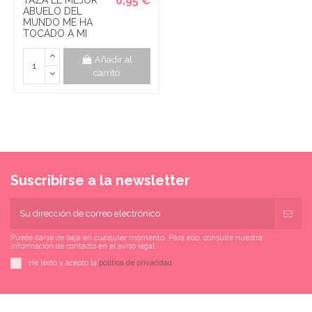
6,95 €
ABUELO DEL
MUNDO ME HA
TOCADO A MI
Añadir al
carrito
Suscribirse a la newsletter
Puede darse de baja en cualquier momento. Para ello, consulte nuestra
información de contacto en el aviso legal.
He leído y acepto la
política de privacidad