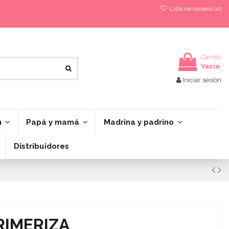
Lista de deseos (
0
)
Carrito
Vacío
Iniciar sesión
n
Papá y mamá
Madrina y padrino
Distribuidores
RIMERIZA