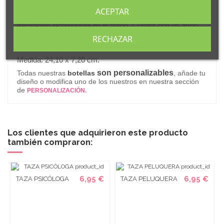
ACEPTAR
Incorpora un dosificador con pajita abatible y un asa de
transporte incorporada en el tapón. Cuenta con un anillo
de silicona en la tapa que lo provee de sistema antigoteo,
RECHAZAR
evitando fugas de líquidos.
.
Medida: 24,10 x 7,20 cm
son personalizables
Todas nuestras
botellas
, añade tu
diseño o modifica uno de los nuestros en nuestra sección
de
PERSONALIZACIÓN.
Los clientes que adquirieron este producto
también compraron:
6,95 €
6,95 €
TAZA PSICÓLOGA
TAZA PELUQUERA