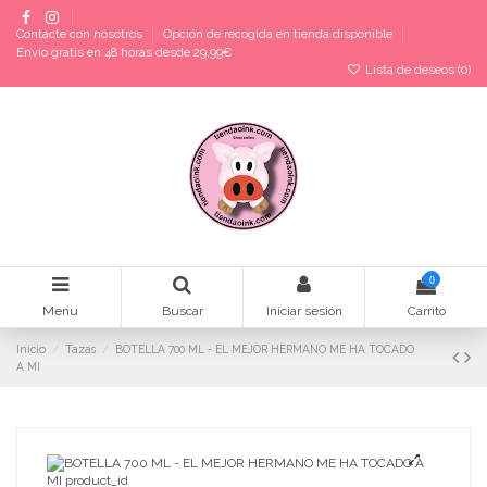
Contacte con nosotros
Opción de recogida en tienda disponible
Envío gratis en 48 horas desde 29,99€
Lista de deseos (
0
)
0
Menu
Buscar
Iniciar sesión
Carrito
Inicio
Tazas
BOTELLA 700 ML - EL MEJOR HERMANO ME HA TOCADO
A MI