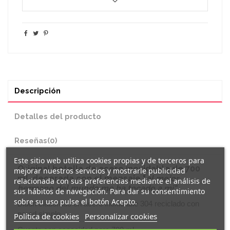
Descripción
Detalles del producto
Reseñas
(0)
Este sitio web utiliza cookies propias y de terceros para
Original
botella de acero inoxidable
de 700
mejorar nuestros servicios y mostrarle publicidad
ml. decorada con el mensaje
"
el mejor
relacionada con sus preferencias mediante el análisis de
hermano del mundo me ha tocado a mi
".
sus hábitos de navegación. Para dar su consentimiento
sobre su uso pulse el botón Acepto.
Bidón elaborado en acero inoxidable 304 reciclado con
pared simple.
Política de cookies
Personalizar cookies
Cuenta con capacidad para 700 ml.