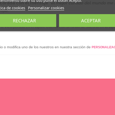
entimiento sobre su uso pulse el botón Acepto.
corada con el mensaje "
el mejor cuñado del mundo me h
tica de cookies
Personalizar cookies
imple.
RECHAZAR
ACEPTAR
rte incorporada en el tapón. Cuenta con un anillo de silicona en la ta
ño o modifica uno de los nuestros en nuestra sección de
PERSONALIZAC