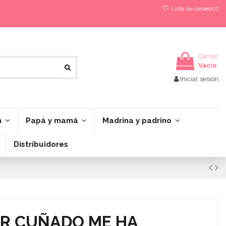
Lista de deseos (
)
Carrito
Vacío
Iniciar sesión
n
Papá y mamá
Madrina y padrino
Distribuidores
OR CUÑADO ME HA