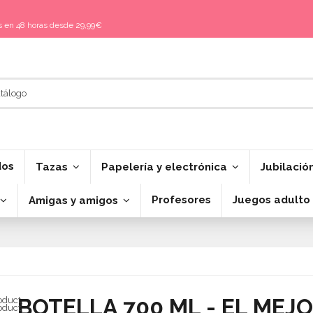
is en 48 horas desde 29,99€
dos
Tazas
Papelería y electrónica
Jubilació
Profesores
Juegos adulto
Amigas y amigos
BOTELLA 700 ML - EL MEJ