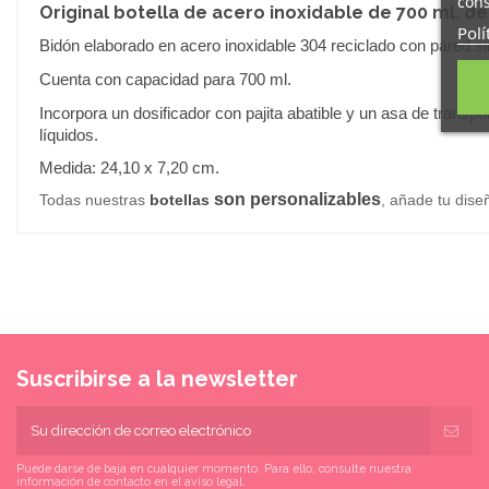
cons
Original
botella de acero inoxidable
de 700 ml. de
Polí
Bidón elaborado en acero inoxidable 304 reciclado con pared s
Cuenta con capacidad para 700 ml.
Incorpora un dosificador con pajita abatible y un asa de transpo
líquidos.
.
Medida: 24,10 x 7,20 cm
son personalizables
Todas nuestras
botellas
, añade tu dise
Suscribirse a la newsletter
Puede darse de baja en cualquier momento. Para ello, consulte nuestra
información de contacto en el aviso legal.