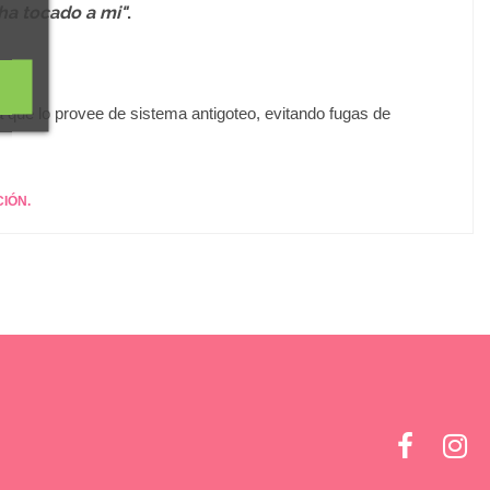
a tocado a mi"
.
pa que lo provee de sistema antigoteo, evitando fugas de
IÓN.