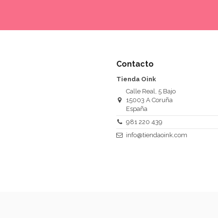
Contacto
Tienda Oink
Calle Real, 5 Bajo
15003 A Coruña
España
981 220 439
info@tiendaoink.com