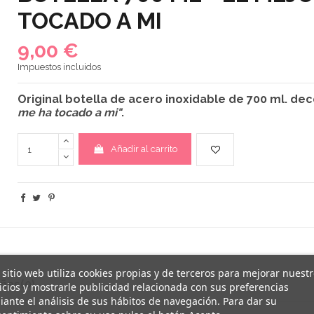
TOCADO A MI
9,00 €
Impuestos incluidos
Original
botella de acero inoxidable
de 700 ml. dec
me ha tocado a mi"
.
Añadir al carrito
 sitio web utiliza cookies propias y de terceros para mejorar nuest
ñas
(0)
icios y mostrarle publicidad relacionada con sus preferencias
ante el análisis de sus hábitos de navegación. Para dar su