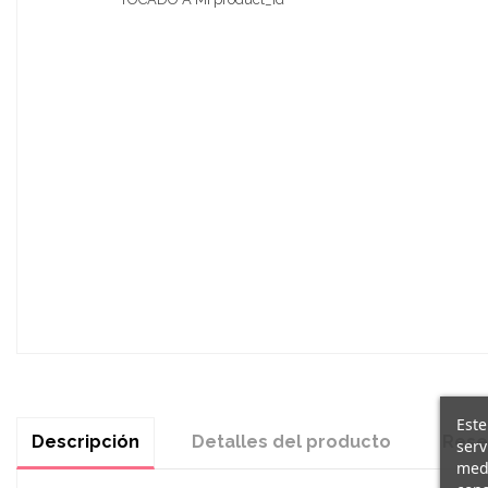
Este
Descripción
Detalles del producto
Rese
serv
medi