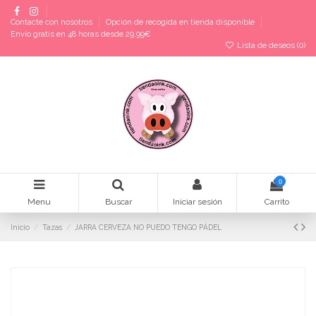
Contacte con nosotros
Opción de recogida en tienda disponible
Envío gratis en 48 horas desde 29,99€
Lista de deseos (
0
)
0
Menu
Buscar
Iniciar sesión
Carrito
Inicio
Tazas
JARRA CERVEZA NO PUEDO TENGO PÁDEL