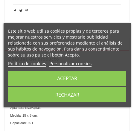
Este sitio web utiliza cookies propias y de terceros para
mejorar nuestros servicios y mostrarle publicidad
relacionada con sus preferencias mediante el análisis de
Descripción
sus hábitos de navegación. Para dar su consentimiento
sobre su uso pulse el botón Acepto.
Detalles del producto
Política de cookies
Personalizar cookies
Reseñas
(0)
ACEPTAR
Original
jarra de cerveza
de vidrio esmerilado con efecto congelado,
RECHAZAR
decorada con el mensaje "
no puedo tengo pádel
".
Un regalo perfecto para los más cerveceros.
Apta para lavavajillas.
Medida: 15 x 8 cm.
Capacidad:0.5 L.