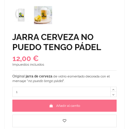
JARRA CERVEZA NO
PUEDO TENGO PÁDEL
12,00 €
Impuestos incluidos
Original
jarra de cerveza
de vidrio esmerilado decorada con el
mensaje "
no puedo tengo pádel
".
Añadir al carrito