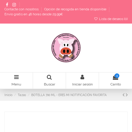
Contacte con nosotros
Opción de recogida en tienda disponible
Envío gratis en 48 horas desde 29,99€
Lista de deseos (
0
)
0
Menu
Buscar
Iniciar sesión
Carrito
Inicio
Tazas
BOTELLA 700 ML - ERES MI NOTIFICACIÓN FAVORITA