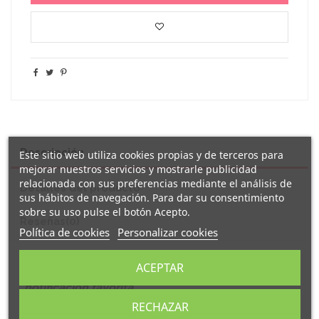
Descripción
Este sitio web utiliza cookies propias y de terceros para
mejorar nuestros servicios y mostrarle publicidad
relacionada con sus preferencias mediante el análisis de
Detalles del producto
sus hábitos de navegación. Para dar su consentimiento
sobre su uso pulse el botón Acepto.
Reseñas
(0)
Política de cookies
Personalizar cookies
Original
botella de acero inoxidable
de 700
ACEPTAR
ml. decorada con el mensaje "
eres mi
notificación favorita
"
.
RECHAZAR
Bidón elaborado en acero inoxidable 304 reciclado con