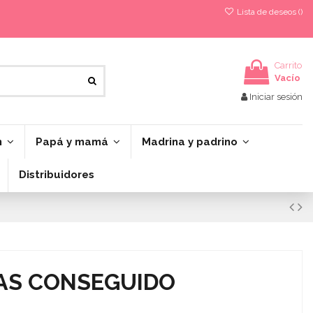
Lista de deseos (
)
Carrito
Vacío
Iniciar sesión
n
Papá y mamá
Madrina y padrino
Distribuidores
AS CONSEGUIDO