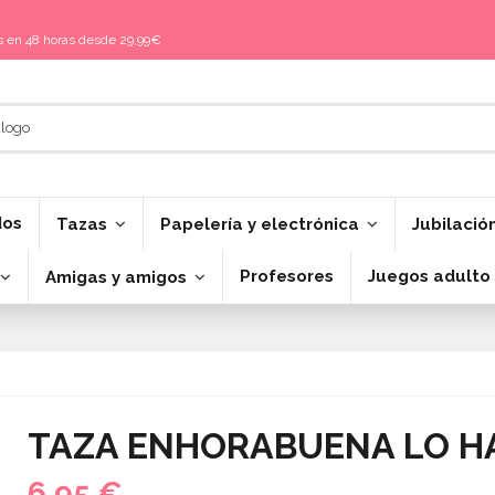
is en 48 horas desde 29,99€
dos
Tazas
Papelería y electrónica
Jubilació
Profesores
Juegos adulto
Amigas y amigos
TAZA ENHORABUENA LO H
6,95 €