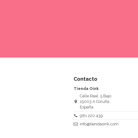
Contacto
Tienda Oink
Calle Real, 5 Bajo
15003 A Coruña
España
981 220 439
info@tiendaoink.com