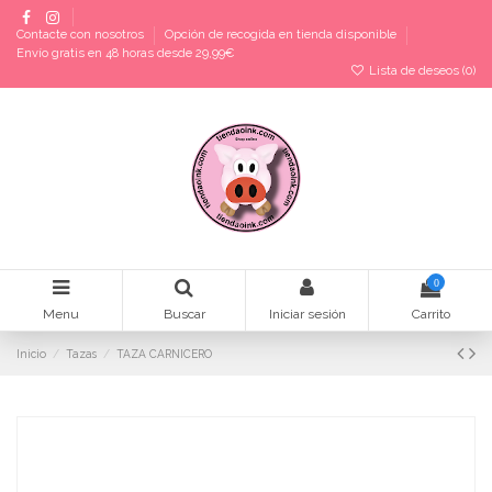
Contacte con nosotros
Opción de recogida en tienda disponible
Envío gratis en 48 horas desde 29,99€
Lista de deseos (
0
)
0
Menu
Buscar
Iniciar sesión
Carrito
Inicio
Tazas
TAZA CARNICERO