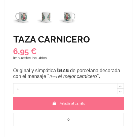
TAZA CARNICERO
6,95 €
Impuestos incluidos
taza
Original y simpática
de porcelana decorada
con el mensaje
"
el mejor carnicero
"
.
Para
Añadir al carrito