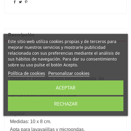
Descripción
Este sitio web utiliza cookies propias y de terceros para
mejorar nuestros servicios y mostrarle publicidad
Detalles del producto
relacionada con sus preferencias mediante el análisis de
sus hábitos de navegación. Para dar su consentimiento
Reseñas
(0)
sobre su uso pulse el botón Acepto.
Política de cookies
Personalizar cookies
Original y simpática taza personalizada
de
porcelana decorada con el mensaje:
ACEPTAR
" Para el mejor carnicero
"
y el dibujo de
un
carnicero
vendiendo carne.
Cada taza está fabricada en porcelana blanca con un
RECHAZAR
asa y s
e sirve en caja individual de kraft ya lista para
regalar.
Medidas: 10 x 8 cm.
Apta para lavavajillas y microondas.