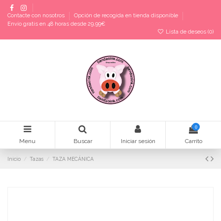
Contacte con nosotros
Opción de recogida en tienda disponible
Envío gratis en 48 horas desde 29,99€
Lista de deseos (
0
)
0
Menu
Buscar
Iniciar sesión
Carrito
Inicio
Tazas
TAZA MECÁNICA