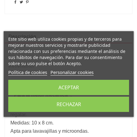
Descripción
Este sitio web utiliza cookies propias y de terceros para
mejorar nuestros servicios y mostrarle publicidad
relacionada con sus preferencias mediante el análisis de
Detalles del producto
sus hábitos de navegación. Para dar su consentimiento
sobre su uso pulse el botón Acepto.
Reseñas
(0)
Política de cookies
Personalizar cookies
Original y simpática taza personalizada
de
ACEPTAR
porcelana decorada con el mensaje:
" Para
la mejor mecánica
"
.
Cada taza está fabricada en porcelana blanca con un
RECHAZAR
asa y s
e sirve en caja individual de kraft ya lista para
regalar.
Medidas: 10 x 8 cm.
Apta para lavavajillas y microondas.