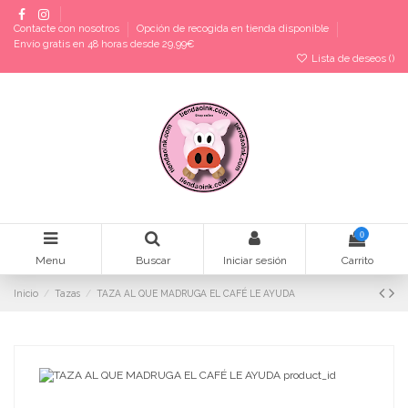
Contacte con nosotros
Opción de recogida en tienda disponible
Envío gratis en 48 horas desde 29,99€
Lista de deseos (
)
0
Menu
Buscar
Iniciar sesión
Carrito
Inicio
Tazas
TAZA AL QUE MADRUGA EL CAFÉ LE AYUDA