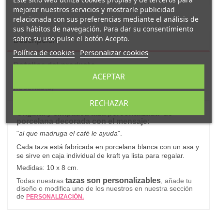
mejorar nuestros servicios y mostrarle publicidad
relacionada con sus preferencias mediante el análisis de
sus hábitos de navegación. Para dar su consentimiento
sobre su uso pulse el botón Acepto.
Descripción
Política de cookies
Personalizar cookies
Detalles del producto
ACEPTAR
Reseñas
(0)
RECHAZAR
Original y simpática taza personalizada
de
porcelana decorada con el mensaje:
"
al que madruga el café le ayuda
"
.
Cada taza está fabricada en porcelana blanca con un asa y
s
e sirve en caja individual de kraft ya lista para regalar.
Medidas: 10 x 8 cm.
tazas son personalizables
Todas nuestras
, añade tu
diseño o modifica uno de los nuestros en nuestra sección
de
PERSONALIZACIÓN.