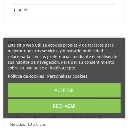
Descripción
Este sitio web utiliza cookies propias y de terceros para
mejorar nuestros servicios y mostrarle publicidad
relacionada con sus preferencias mediante el análisis de
Detalles del producto
sus hábitos de navegación. Para dar su consentimiento
sobre su uso pulse el botón Acepto.
Reseñas
(0)
Política de cookies
Personalizar cookies
Original y simpática taza personalizada
de
ACEPTAR
porcelana decorada con el mensaje:
"
Hoy comienza tu gran año ¡feliz cumpleaños"
.
Un regalo perfecto para el cumple de cualquier ser querido.
RECHAZAR
Cada taza está fabricada en porcelana blanca con un asa y
s
e sirve en caja individual de kraft ya lista para regalar.
Medidas: 10 x 8 cm.