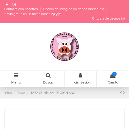
Contacte con nosotros
Opción de recogida en tienda disponible
Envío gratis en 48 horas desde 29,99€
Lista de deseos (
0
)
0
Menu
Buscar
Iniciar sesión
Carrito
Inicio
Tazas
TAZA CUMPLEAÑOS GRAN AÑO