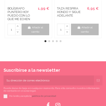
1,99 €
6,95 €
BOLÍGRAFO
TAZA RESPIRA
PUNTERO HOY
HONDO Y SIGUE
PUEDO CON LO
ADELANTE
QUE ME ECHEN
Añadir al
Añadir al
carrito
carrito
Suscribirse a la newsletter
Puede darse de baja en cualquier momento. Para ello, consulte nuestra información
de contacto en el aviso legal.
He leído y acepto la
política de privacidad