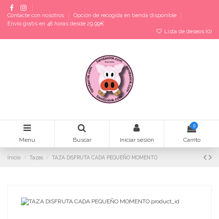
Contacte con nosotros
Opción de recogida en tienda disponible
Envío gratis en 48 horas desde 29,99€
Lista de deseos (
0
)
0
Menu
Buscar
Iniciar sesión
Carrito
Inicio
Tazas
TAZA DISFRUTA CADA PEQUEÑO MOMENTO