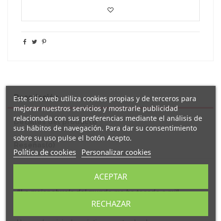
Descripción
Este sitio web utiliza cookies propias y de terceros para
mejorar nuestros servicios y mostrarle publicidad
relacionada con sus preferencias mediante el análisis de
Detalles del producto
sus hábitos de navegación. Para dar su consentimiento
sobre su uso pulse el botón Acepto.
Reseñas
(0)
Política de cookies
Personalizar cookies
Original
de porcelana blanca con asa
taza personalizada
ACEPTAR
decorada con el texto
"La mejor abuela del mundo me ha tocado a mi
".
RECHAZAR
Un divertido
mug
para que tu abuela recuerde en cada
desayuno que para ti no existe una
.
abuela mejor