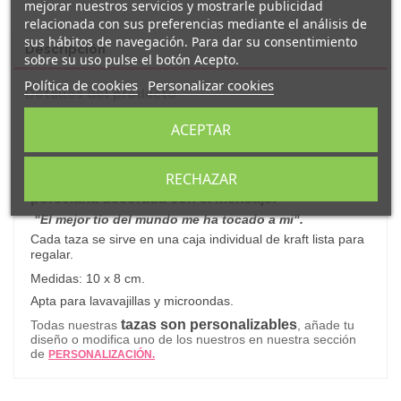
mejorar nuestros servicios y mostrarle publicidad
relacionada con sus preferencias mediante el análisis de
sus hábitos de navegación. Para dar su consentimiento
Descripción
sobre su uso pulse el botón Acepto.
Política de cookies
Personalizar cookies
Detalles del producto
ACEPTAR
Reseñas
(0)
RECHAZAR
Original y simpática taza personalizada
de
porcelana decorada con el mensaje:
"El mejor tío del mundo me ha tocado a mi".
Cada taza se sirve en una caja individual de kraft lista para
regalar.
Medidas: 10 x 8 cm.
Apta para lavavajillas y microondas.
tazas son personalizables
Todas nuestras
, añade tu
diseño o modifica uno de los nuestros en nuestra sección
de
PERSONALIZACIÓN.