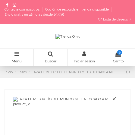
Contacte con nosotros
Opción de recogida en tienda disponible
Envío gratis en 48 horas desde 29,99€
Lista de deseos (
)
0
Menu
Buscar
Iniciar sesión
Carrito
Inicio
Tazas
TAZA EL MEJOR TÍO DEL MUNDO ME HA TOCADO A MI