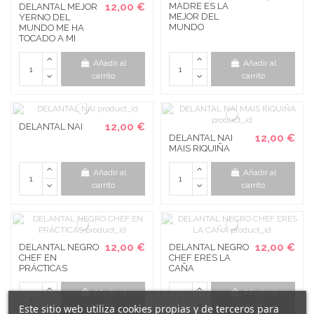
12,00 €
MADRE ES LA
DELANTAL MEJOR
MEJOR DEL
YERNO DEL
MUNDO
MUNDO ME HA
TOCADO A MI
Añadir al
Añadir al
carrito
carrito
12,00 €
DELANTAL NAI
12,00 €
DELANTAL NAI
MAIS RIQUIÑA
Añadir al
Añadir al
carrito
carrito
12,00 €
12,00 €
DELANTAL NEGRO
DELANTAL NEGRO
CHEF EN
CHEF ERES LA
PRÁCTICAS
CAÑA
Añadir al
Añadir al
carrito
carrito
Este sitio web utiliza cookies propias y de terceros para