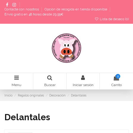
Contacte con nosotros
Opción de recogida en tienda disponible
Envío gratis en 48 horas desde 29,99€
Lista de deseos (
0
)
0
Menu
Buscar
Iniciar sesión
Carrito
Inicio
Regalos originales
Decoración
Delantales
Delantales