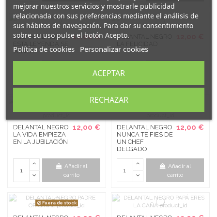
mejorar nuestros servicios y mostrarle publicidad
relacionada con sus preferencias mediante el análisis de
sus hábitos de navegación. Para dar su consentimiento
sobre su uso pulse el botón Acepto.
12,00 €
12,00 €
DELANTAL NEGRO
DELANTAL NEGRO
ESTA LEYENDA SE
LA FELICIDAD
Política de cookies
Personalizar cookies
JUBILA
Añadir al
Añadir al
ACEPTAR
carrito
carrito
RECHAZAR
12,00 €
12,00 €
DELANTAL NEGRO
DELANTAL NEGRO
LA VIDA EMPIEZA
NUNCA TE FIES DE
EN LA JUBILACIÓN
UN CHEF
DELGADO
Añadir al
Añadir al
carrito
carrito
Fuera de stock