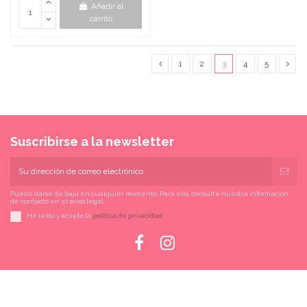
Añadir al
carrito
1
2
3
4
5
Suscribirse a la newsletter
Puede darse de baja en cualquier momento. Para ello, consulte nuestra información
de contacto en el aviso legal.
He leído y acepto la
política de privacidad