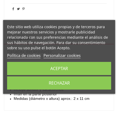
Este sitio web utiliza cookies propias y de terceros para
mejorar nuestros servicios y mostrarle publicidad
relacionada con sus preferencias mediante el análisis de
Descripción
sus hábitos de navegación. Para dar su consentimiento
sobre su uso pulse el botón Acepto.
Detalles del producto
Política de cookies
Personalizar cookies
Reseñas
(0)
ACEPTAR
Original
sacacorchos y abridor
en forma de
botella de
RECHAZAR
, con imán para tener a mano en la nevera.
vino
Incluye abridor y sacacorchos
Imán en la parte posterior
Medidas (diámetro x altura) aprox.: 2 x 11 cm